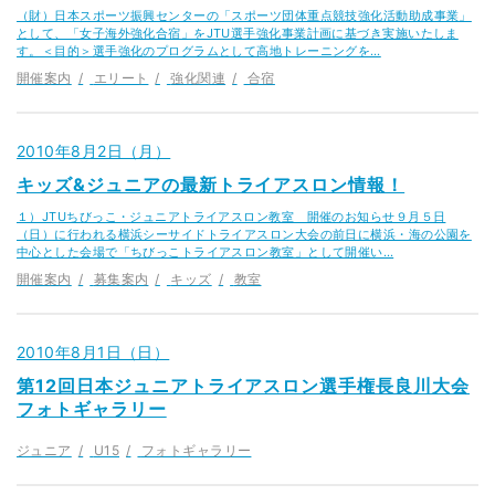
（財）日本スポーツ振興センターの「スポーツ団体重点競技強化活動助成事業」
として、「女子海外強化合宿」をJTU選手強化事業計画に基づき実施いたしま
す。＜目的＞選手強化のプログラムとして高地トレーニングを…
開催案内
エリート
強化関連
合宿
2010年8月2日（月）
キッズ&ジュニアの最新トライアスロン情報！
１）JTUちびっこ・ジュニアトライアスロン教室 開催のお知らせ９月５日
（日）に行われる横浜シーサイドトライアスロン大会の前日に横浜・海の公園を
中心とした会場で「ちびっこトライアスロン教室」として開催い…
開催案内
募集案内
キッズ
教室
2010年8月1日（日）
第12回日本ジュニアトライアスロン選手権長良川大会
フォトギャラリー
ジュニア
U15
フォトギャラリー