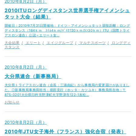
2010年8月2日（月）
2010ITUロングディスタンス世界選手権アイメンシュ
タット大会（結果）
開催日：2010年7月31日開催地：ドイツ・アイメンシュタット競技距離：ロング
ディスタンス（164ｋｍ ｽｲﾑ4ｋｍ/ﾊﾞｲｸ130ｋｍ/ﾗﾝ30ｋｍ）ITU（国際トライ
アスロン連合）公認＜エリート女…
大会結果
エリート
エイジグループ
マルチスポーツ
ロングディ
スタンス
2010年8月2日（月）
大分県連合（新事務局）
大分県トライアスロン連合（会長：三浦由紀）から事務局の変更届けがありまし
た。◎新事務局事務局担当：堀田克行（ホッタ・カツユキ）事務局所在地：〒
875-0201大分県臼杵市野津町大字野津市122-1友松…
お知らせ
2010年8月2日（月）
2010年JTU女子海外（フランス）強化合宿（発表）