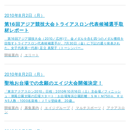
2010年8月2日（月）
第16回アジア競技大会トライアスロン代表候補選手取
材レポート
第16回アジア競技大会（2010／広州)で、金メダルを含む四つのメダル獲得を
目指すトライアスロン代表候補選手が、7月30日（金）に下記の通り発表され
た。女子代表第一代表) 足立 真梨子（トーシンパー…
開催案内
エリート
2010年8月2日（月）
聖地お台場での念願のエイジ大会開催決定！
「東京アクアスロン2010」日程：2010年10月16日（土）主会場／フィニッシ
ュ：潮風公園太陽の広場スタート：お台場海浜公園距離：ＳＷＩＭ750ｍ、ＲＵ
Ｎ5人数：1000名資格：ＪＴＵ登録者、20歳…
開催案内
募集案内
エイジグループ
マルチスポーツ
アクアスロ
ン