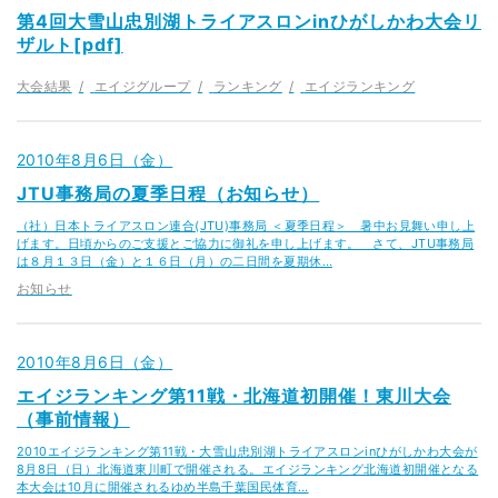
第4回大雪山忠別湖トライアスロンinひがしかわ大会リ
ザルト[pdf]
大会結果
エイジグループ
ランキング
エイジランキング
2010年8月6日（金）
JTU事務局の夏季日程（お知らせ）
（社）日本トライアスロン連合(JTU)事務局 ＜夏季日程＞ 暑中お見舞い申し上
げます。日頃からのご支援とご協力に御礼を申し上げます。 さて、JTU事務局
は８月１３日（金）と１６日（月）の二日間を夏期休…
お知らせ
2010年8月6日（金）
エイジランキング第11戦・北海道初開催！東川大会
（事前情報）
2010エイジランキング第11戦・大雪山忠別湖トライアスロンinひがしかわ大会が
8月8日（日）北海道東川町で開催される。エイジランキング北海道初開催となる
本大会は10月に開催されるゆめ半島千葉国民体育…