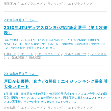
開催案内
エイジグループ
ランキング
エイジランキング
2010年8月3日（火）
2010年JTUデュアスロン強化指定認定選手（第１次発
表）
（認定期間：2010年4月1日〜2011年3月31日）［１］強化S指定（対象なし
N/A）［２−１］強化Ａ指定（女子１名）A-1) 沢田愛里（JR北海道）北海道［２
−２］強化Ａ指定（男子３名）A-1）飯…
お知らせ
エリート
エイジグループ
マルチスポーツ
デュアスロ
ン
強化関連
強化指定
2010年8月3日（火）
戸田が初優勝、倉内が2勝目！エイジランキング長良川
大会レポート
8月1日（日）岐阜県海津市の国営木曽三川公園特設トライアスロン会場で第25回
長良川国際トライアスロン大会が開催された。同日開催の日本ジュニアトライア
スロン選手権、リレーの部を含む360名（エイジランキ…
大会結果
エイジグループ
ランキング
エイジランキング