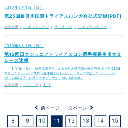
2010年8月1日（日）
第25回長良川国際トライアスロン大会公式記録[PDF]
大会結果
エイジグループ
ランキング
エイジランキング
2010年8月1日（日）
第12回日本ジュニアトライアスロン選手権長良川大会
レース速報
8月1日（日）、岐阜県海津市にある国営木曽三川公園特設会場で第12回日
本ジュニアトライアスロン選手権が行われた。 ジュニアは、エリート、U-
23（23歳以下）に続くカテゴリーで、Aは16歳未満…
大会結果
ジュニア
U15
前ページ
次ページ
8
9
10
11
12
13
14
15