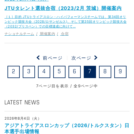
JTUタレント選抜合宿（2023/2月 茨城）開催案内
［１］目的 JTUトライアスロン・ハイパフォーマンスチームでは、第34回オリ
ンピック競技大会（2028/ロサンゼルス)、そして第35回オリンピック競技大会
（2032/ブリスベン）での目標達成に向けて…
ナショナルチーム
開催案内
合宿
前ページ
次ページ
2
3
4
5
6
7
8
9
7ページ目を表示 / 全9ページ中
LATEST NEWS
2026年8月4日（火）
アジアトライアスロンカップ（2026/トルクスタン）日
本選手出場情報