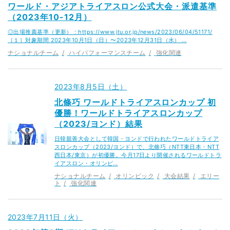
ワールド・アジアトライアスロン公式大会・派遣基準
（2023年10-12月）
◎出場推薦基準（更新）：https://www.jtu.or.jp/news/2023/06/04/51171/
［１］対象期間 2023年10月1日（日）〜2023年12月31日（水） …
ナショナルチーム
ハイパフォーマンスチーム
強化関連
2023年8月5日（土）
北條巧 ワールドトライアスロンカップ 初
優勝！ワールドトライアスロンカップ
（2023/ヨンド）結果
日韓親善大会として韓国・ヨンドで行われたワールドトライア
スロンカップ（2023/ヨンド）で、北條巧（NTT東日本・NTT
西日本/東京）が初優勝。今月17日より開催されるワールドトラ
イアスロン・オリンピ…
ナショナルチーム
オリンピック
大会結果
エリー
ト
強化関連
2023年7月11日（火）