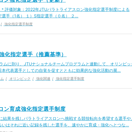
日 ＊評価対象：2022年JTUパラトライアスロン強化指定選手制度による
選手（1名） １）S指定選手（０名） ２…
強化指定選手制度
ク強化指定選手（推薦基準）
グラムに則り、JTUナショナルチームプログラムと連動して、オリンピッ
日本代表選手としての自覚を促すとともに効果的な強化活動の展…
ーム
オリンピック
強化関連
強化指定選手制度
スロン育成強化指定選手制度
既に結果を残しパラトライアスロンへ挑戦する競技転向を希望する選手や
るいはそれに近い記録を残した選手を、速やかに育成・強化へとつな…