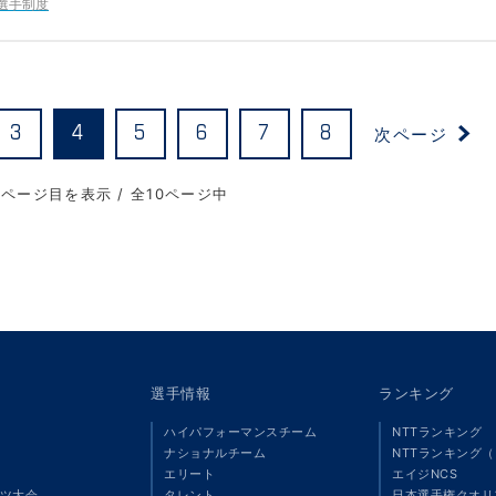
選手制度
次ページ
3
4
5
6
7
8
4ページ目を表示 / 全10ページ中
選手情報
ランキング
ハイパフォーマンスチーム
NTTランキング
ナショナルチーム
NTTランキング
エリート
エイジNCS
ツ大会
タレント
日本選手権クオリ