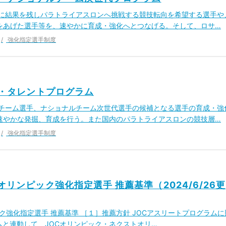
既に結果を残しパラトライアスロンへ挑戦する競技転向を希望する選手や
をあげた選手等を、速やかに育成・強化へとつなげる。そして、ロサ…
強化指定選手制度
ク・タレントプログラム
ルチーム選手、ナショナルチーム次世代選手の候補となる選手の育成・強
速やかな発掘、育成を行う。また国内のパラトライアスロンの競技層…
強化指定選手制度
オリンピック強化指定選手 推薦基準（2024/6/26更
ク強化指定選手 推薦基準 ［１］推薦方針 JOCアスリートプログラムに
ムと連動して、JOCオリンピック・ネクストオリ…