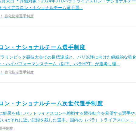
年12月末日 ＊評価対象：2024年JTUパラトライアスロン・ナショナルチー
ラトライアスロン・ナショナルチーム選手選…
強化指定選手制度
アスロン・ナショナルチーム選手制度
4パラリンピック競技大会での目標達成と、パリ以降に向けた継続的な強
ン・ハイパフォーマンスチーム（以下、パラHPT）が選考し理…
強化指定選手制度
アスロン・ナショナルチーム次世代選手制度
既に結果を残しパラトライアスロンへ挑戦する競技転向を希望する選手や
るいはそれに近い記録を残した選手、国内の（パラ）トライアスロン…
選手制度