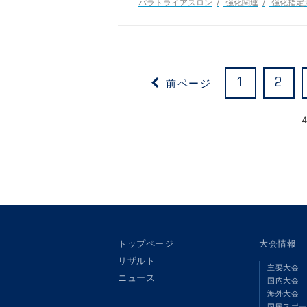
パラトライアスロン
強化関連
強化指定
前ページ
1
2
トップページ
大会情報
リザルト
主要大会
ニュース
国内大会
海外大会
国民スポー