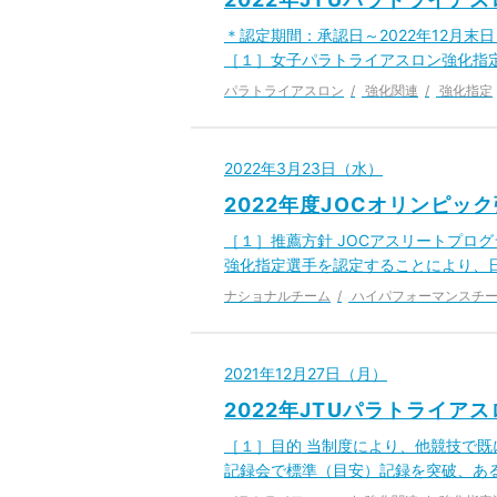
＊認定期間：承認日～2022年12月末
［１］女子パラトライアスロン強化指定
パラトライアスロン
強化関連
強化指定
2022年3月23日（水）
2022年度JOCオリンピッ
［１］推薦方針 JOCアスリートプロ
強化指定選手を認定することにより、
ナショナルチーム
ハイパフォーマンスチ
2021年12月27日（月）
2022年JTUパラトライア
［１］目的 当制度により、他競技で
記録会で標準（目安）記録を突破、あ