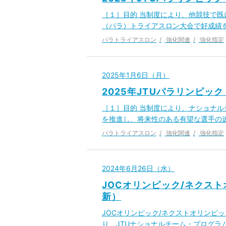
［１］目的 当制度により、他競技で
（パラ）トライアスロン大会で好成績
パラトライアスロン
強化関連
強化指定
2025年1月6日（月）
2025年JTUパラリンピッ
［１］目的 当制度により、ナショナ
を推進し、将来性のある有望な選手の
パラトライアスロン
強化関連
強化指定
2024年6月26日（水）
JOCオリンピック/ネクスト
新）
JOCオリンピック/ネクストオリンピッ
り、JTUナショナルチーム・プログラ