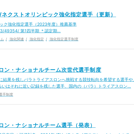
ック/ネクストオリンピック強化指定選手（更新）
ック強化指定選手（2023年度）推薦基準
3/03/23/49354/ 第1四半期 ＊認定期…
ーム
強化関連
強化指定
強化指定選手制度
アスロン・ナショナルチーム次世代選手制度
既に結果を残しパラトライアスロンへ挑戦する競技転向を希望する選手や
るいはそれに近い記録を残した選手、国内の（パラ）トライアスロン…
選手制度
アスロン・ナショナルチーム選手（発表）