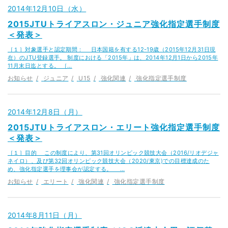
2014年12月10日（水）
2015JTUトライアスロン・ジュニア強化指定選手制度
＜発表＞
［１］対象選手と認定期間： 日本国籍を有する12-19歳（2015年12月31日現
在）のJTU登録選手。 制度における「2015年」は、2014年12月1日から2015年
11月末日迄とする。 ［…
お知らせ
ジュニア
U15
強化関連
強化指定選手制度
2014年12月8日（月）
2015JTUトライアスロン・エリート強化指定選手制度
＜発表＞
［１］目的 この制度により、第31回オリンピック競技大会（2016/リオデジャ
ネイロ）、及び第32回オリンピック競技大会（2020/東京)での目標達成のた
め、強化指定選手を理事会が認定する。 …
お知らせ
エリート
強化関連
強化指定選手制度
2014年8月11日（月）