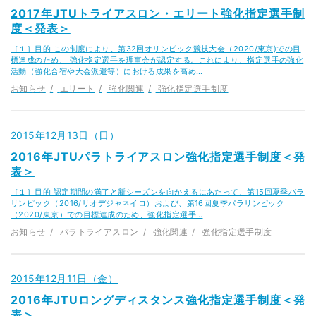
2017年JTUトライアスロン・エリート強化指定選手制
度＜発表＞
［１］目的 この制度により、第32回オリンピック競技大会（2020/東京)での目
標達成のため、 強化指定選手を理事会が認定する。これにより、指定選手の強化
活動（強化合宿や大会派遣等）における成果を高め…
お知らせ
エリート
強化関連
強化指定選手制度
2015年12月13日（日）
2016年JTUパラトライアスロン強化指定選手制度＜発
表＞
［１］目的 認定期間の満了と新シーズンを向かえるにあたって、第15回夏季パラ
リンピック（2016/リオデジャネイロ）および、第16回夏季パラリンピック
（2020/東京）での目標達成のため、強化指定選手…
お知らせ
パラトライアスロン
強化関連
強化指定選手制度
2015年12月11日（金）
2016年JTUロングディスタンス強化指定選手制度＜発
表＞