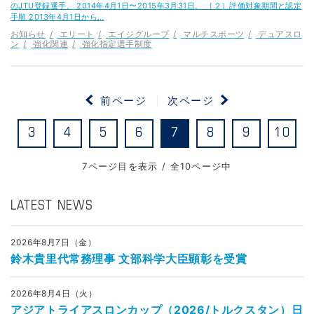
のJTU登録選手。 2014年4月1日〜2015年3月31日。 ［２］評価対象期間と認定
手順 2013年4月1日から…
お知らせ
エリート
エイジグループ
マルチスポーツ
デュアスロ
ン
強化関連
強化指定選手制度
前ページ
次ページ
3
4
5
6
7
8
9
10
7ページ目を表示 / 全10ページ中
LATEST NEWS
2026年8月7日（金）
鈴木貴里代常務理事 文部科学大臣顕彰を受賞
2026年8月4日（火）
アジアトライアスロンカップ（2026/トルクスタン）日