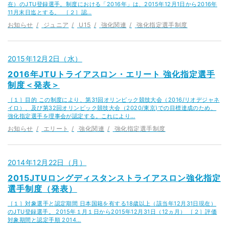
在）のJTU登録選手。制度における「2016年」は、2015年12月1日から2016年
11月末日迄とする。 ［２］認…
お知らせ
ジュニア
U15
強化関連
強化指定選手制度
2015年12月2日（水）
2016年JTUトライアスロン・エリート 強化指定選手
制度＜発表＞
［１］目的 この制度により、第31回オリンピック競技大会（2016/リオデジャネ
イロ）、及び第32回オリンピック競技大会（2020/東京)での目標達成のため、
強化指定選手を理事会が認定する。これにより…
お知らせ
エリート
強化関連
強化指定選手制度
2014年12月22日（月）
2015JTUロングディスタンストライアスロン強化指定
選手制度（発表）
［１］対象選手と認定期間 日本国籍を有する18歳以上（該当年12月31日現在）
のJTU登録選手。 2015年１月１日から2015年12月31日（12ヵ月） ［２］評価
対象期間と認定手順 2014…