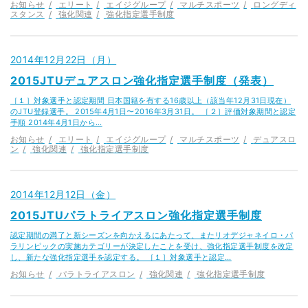
お知らせ
エリート
エイジグループ
マルチスポーツ
ロングディ
スタンス
強化関連
強化指定選手制度
2014年12月22日（月）
2015JTUデュアスロン強化指定選手制度（発表）
［１］対象選手と認定期間 日本国籍を有する16歳以上（該当年12月31日現在）
のJTU登録選手。 2015年4月1日〜2016年3月31日。 ［２］評価対象期間と認定
手順 2014年4月1日から…
お知らせ
エリート
エイジグループ
マルチスポーツ
デュアスロ
ン
強化関連
強化指定選手制度
2014年12月12日（金）
2015JTUパラトライアスロン強化指定選手制度
認定期間の満了と新シーズンを向かえるにあたって、またリオデジャネイロ・パ
ラリンピックの実施カテゴリーが決定したことを受け、強化指定選手制度を改定
し、新たな強化指定選手を認定する。 ［１］対象選手と認定…
お知らせ
パラトライアスロン
強化関連
強化指定選手制度