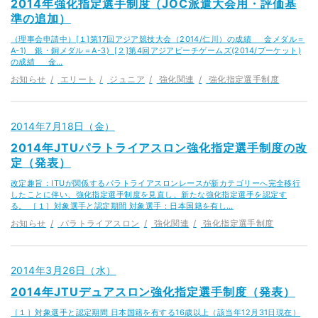
2014年強化指定選手制度（JOC派遣大会用・評価基
準の追加）
（理事会申請中）[１]第17回アジア競技大会（2014/仁川）の成績 金メダル＝
A-1) 銀・銅メダル＝A-3) [２]第4回アジアビーチゲームズ(2014/プーケット)
の成績 金…
お知らせ
エリート
ジュニア
強化関連
強化指定選手制度
2014年7月18日（金）
2014年JTUパラトライアスロン強化指定選手制度の改
定（発表）
改定趣旨：ITUが関係するパラトライアスロンレースが新カテゴリーへ完全移行
したことに伴い、強化指定選手制度を見直し、新たな強化指定選手を認定す
る。 ［１］対象選手と認定期間 対象選手：日本国籍を有し…
お知らせ
パラトライアスロン
強化関連
強化指定選手制度
2014年3月26日（水）
2014年JTUデュアスロン強化指定選手制度（発表）
［１］対象選手と認定期間 日本国籍を有する16歳以上（該当年12月31日現在）