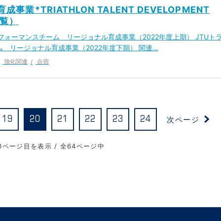
事業*TRIATHLON TALENT DEVELOPMENT
一覧）
フォーマンスチーム リージョナル育成事業（2022年度上期） JTUト
 リージョナル育成事業（2022年度下期） 関連…
強化関連
合宿
次ページ
19
20
21
22
23
24
0ページ目を表示 / 全64ページ中