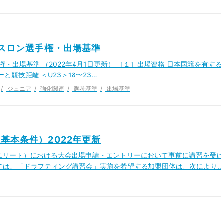
アスロン選手権・出場基準
権・出場基準 （2022年4月1日更新） ［１］出場資格 日本国籍を有す
と競技距離 ＜U23＞18〜23…
ジュニア
強化関連
選考基準
出場基準
基本条件）2022年更新
（エリート）における大会出場申請・エントリーにおいて事前に講習を受
ては、「ドラフティング講習会」実施を希望する加盟団体は、次により