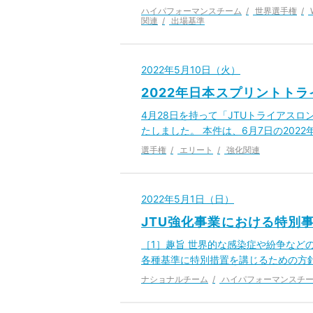
ハイパフォーマンスチーム
世界選手権
関連
出場基準
2022年5月10日（火）
2022年日本スプリントト
4月28日を持って「JTUトライアスロ
たしました。 本件は、6月7日の202
選手権
エリート
強化関連
2022年5月1日（日）
JTU強化事業における特別事
［1］趣旨 世界的な感染症や紛争など
各種基準に特別措置を講じるための方針
ナショナルチーム
ハイパフォーマンスチ