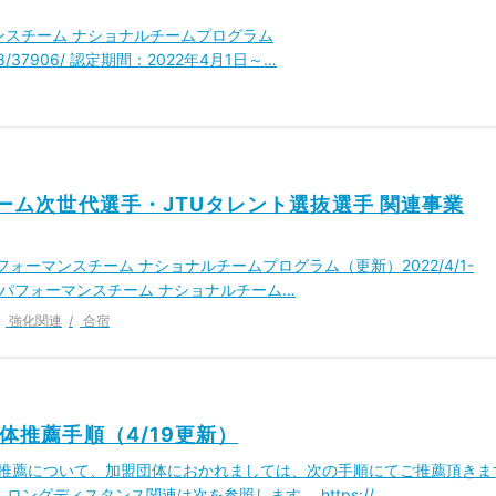
ンスチーム ナショナルチームプログラム
1/12/08/37906/ 認定期間：2022年4月1日～…
チーム次世代選手・JTUタレント選抜選手 関連事業
ォーマンスチーム ナショナルチームプログラム（更新）2022/4/1-
・ハイパフォーマンスチーム ナショナルチーム…
強化関連
合宿
団体推薦手順（4/19更新）
体推薦について、加盟団体におかれましては、次の手順にてご推薦頂きま
ングディスタンス関連は次を参照します。 https://…