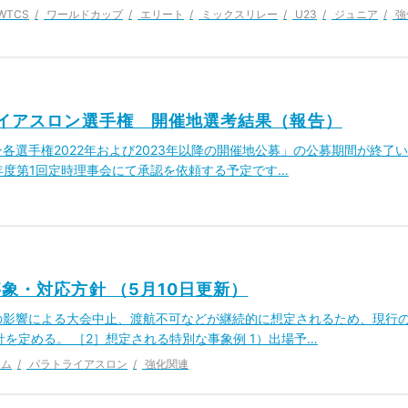
WTCS
ワールドカップ
エリート
ミックスリレー
U23
ジュニア
強
ライアスロン選手権 開催地選考結果（報告）
ン各選手権2022年および2023年以降の開催地公募」の公募期間が終了い
2年度第1回定時理事会にて承認を依頼する予定です…
象・対応方針 （5月10日更新）
の影響による大会中止、渡航不可などが継続的に想定されるため、現行
を定める。 ［2］想定される特別な事象例 1）出場予…
ーム
パラトライアスロン
強化関連