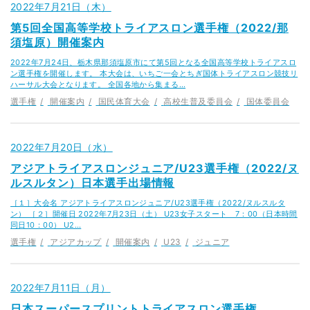
2022年7月21日（木）
第5回全国高等学校トライアスロン選手権（2022/那
須塩原）開催案内
2022年7月24日、栃木県那須塩原市にて第5回となる全国高等学校トライアスロ
ン選手権を開催します。 本大会は、いちご一会とちぎ国体トライアスロン競技リ
ハーサル大会となります。 全国各地から集まる…
選手権
開催案内
国民体育大会
高校生普及委員会
国体委員会
2022年7月20日（水）
アジアトライアスロンジュニア/U23選手権（2022/ヌ
ルスルタン）日本選手出場情報
［１］大会名 アジアトライアスロンジュニア/U23選手権（2022/ヌルスルタ
ン） ［２］開催日 2022年7月23日（土） U23女子スタート 7：00（日本時間
同日10：00） U2…
選手権
アジアカップ
開催案内
U23
ジュニア
2022年7月11日（月）
日本スーパースプリントトライアスロン選手権