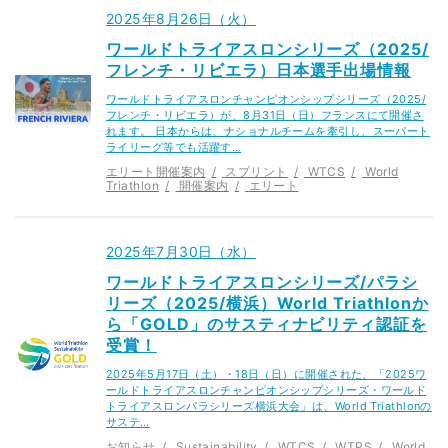
2025年8月26日（火）
ワールドトライアスロンシリーズ（2025/
フレンチ・リビエラ）日本選手出場情報
ワールドトライアスロンチャンピオンシップシリーズ（2025/
フレンチ・リビエラ）が、8月31日（日）フランスにて開催さ
れます。 日本からは、ナショナルチームを牽引し、スーパート
ライリーグ等でも活躍す…
エリート開催案内
スプリント
WTCS
World
Triathlon
開催案内
エリート
2025年7月30日（水）
ワールドトライアスロンシリーズ/パラシ
リーズ（2025/横浜）World Triathlonか
ら「GOLD」のサスティナビリティ認証を
受賞！
2025年5月17日（土）・18日（日）に開催された、「2025ワ
ールドトライアスロンチャンピオンシップシリーズ・ワールド
トライアスロンパラシリーズ横浜大会」は、World Triathlonの
サステ…
お知らせ
Sustainability
WTCS
WTPS
World