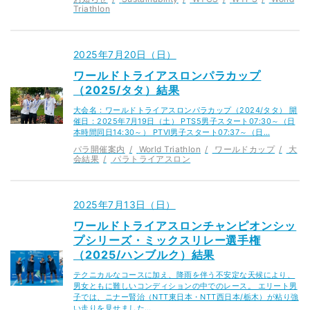
Triathlon
2025年7月20日（日）
ワールドトライアスロンパラカップ
（2025/タタ）結果
大会名：ワールドトライアスロンパラカップ（2024/タタ） 開
催日：2025年7月19日（土） PTS5男子スタート07:30～（日
本時間同日14:30～） PTVI男子スタート07:37～（日…
パラ開催案内
World Triathlon
ワールドカップ
大
会結果
パラトライアスロン
2025年7月13日（日）
ワールドトライアスロンチャンピオンシッ
プシリーズ・ミックスリレー選手権
（2025/ハンブルク）結果
テクニカルなコースに加え、降雨を伴う不安定な天候により、
男女ともに難しいコンディションの中でのレース。 エリート男
子では、ニナー賢治（NTT東日本・NTT西日本/栃木）が粘り強
い走りを見せました…