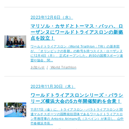
2023年12月6日（水）
マリソル・カサドとトーマス・バッハ、ロ
ーザンヌにワールドトライアスロンの新拠
点を設立！
ワールドトライアスロン（World Triathlon：TRI）の新本部
が、「オリンピックの首都」の称号を持つスイス・ローザンヌ
に12月4日（月）、正式オープンした。約50の国際スポーツ連
盟や協会、関…
お知らせ
World Triathlon
2023年11月30日（木）
ワールドトライアスロンシリーズ・パラシ
リーズ横浜大会の5カ年開催契約を合意！
11月17日（金）に、トライアスロン・パラトライアスロンと関
連マルチスポーツの国際統括団体であるワールドトライアスロ
ン専務理事の Antonio Arimany氏（スペイン）が来日し、山中
竹春横浜市長…