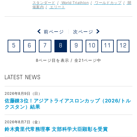
スタンダード
World Triathlon
ワールドカップ
開
催案内
エリート
前ページ
次ページ
5
6
7
8
9
10
11
12
8ページ目を表示 / 全21ページ中
LATEST NEWS
2026年8月9日（日）
佐藤錬3位！アジアトライアスロンカップ（2026/トル
クスタン）結果
2026年8月7日（金）
鈴木貴里代常務理事 文部科学大臣顕彰を受賞