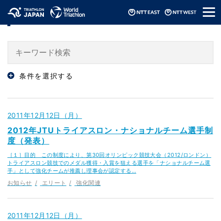
メ
ニュース / News
ニ
ュ
ー
条件を選択する
2011年12月12日（月）
2012年JTUトライアスロン・ナショナルチーム選手制
度（発表）
［１］目的 この制度により、第30回オリンピック競技大会（2012/ロンドン）
トライアスロン競技でのメダル獲得・入賞を狙える選手を「ナショナルチーム選
手」として強化チームが推薦し理事会が認定する…
お知らせ
エリート
強化関連
2011年12月12日（月）