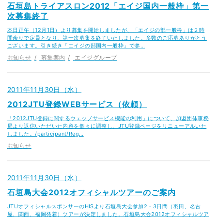
石垣島トライアスロン2012「エイジ国内一般枠」第一
次募集終了
本日正午（12月1日）より募集を開始しましたが、「エイジの部一般枠」は２時
間余りで定員となり、第一次募集を終了いたしました。多数のご応募ありがとう
ございます。引き続き「エイジの部国内一般枠」で参…
お知らせ
募集案内
エイジグループ
2011年11月30日（水）
2012JTU登録WEBサービス（依頼）
「2012JTU登録に関するウェッブサービス機能の利用」について、加盟団体事務
局より返信いただいた内容を個々に調整し、JTU登録ページをリニューアルいた
しました。/participant/Reg…
お知らせ
2011年11月30日（水）
石垣島大会2012オフィシャルツアーのご案内
JTUオフィシャルスポンサーのHISより石垣島大会参加2・3日間（羽田、名古
屋、関西、福岡発着）ツアーが決定しました。石垣島大会2012オフィシャルツア