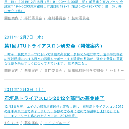
日 時： 2011年12月18日（日）9：00〜13:00場 所： 町田市立室内プール 会
議室〒194-0203東京都町田市図師町199-1（電話042-792-7761）講 師：井
口大介（第1…
開催案内
専門委員会
審判委員会
技術委員会
2011年12月7日（水）
第1回JTUトライアスロン研究会（開催案内）
昨今、競技スポーツにおいて情報の高度化・多様化が進む中で、選手や指導者
の実践現場における日々の活動をサポートする環境の整備が、強化や普及に重要
な役割を果たすようになってきています。 世界的にも…
開催案内
募集案内
専門委員会
情報戦略医科学委員会
セミナー
2011年12月3日（土）
石垣島トライアスロン2012全部門の募集終了
12月3日早朝、エイジの部石垣市民枠も定数に達し、石垣島トライアスロン2012
の選手募集は全て終了しました。多数のご応募に改めて感謝申し上げるととも
に、エントリーを逃された方々には、2013年度…
お知らせ
募集案内
エイジグループ