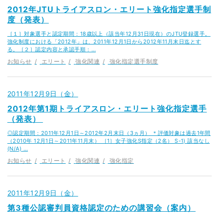
2012年JTUトライアスロン・エリート強化指定選手制
度（発表）
［１］対象選手と認定期間：18歳以上（該当年12月31日現在）のJTU登録選手。
強化制度における「2012年」は、2011年12月1日から2012年11月末日迄とす
る。［２］認定内容と承認手順：…
お知らせ
エリート
強化関連
強化指定選手制度
2011年12月9日（金）
2012年第1期トライアスロン・エリート強化指定選手
（発表）
◎認定期間：2011年12月1日～2012年2月末日（3ヵ月） ＊評価対象は過去1年間
（2010年 12月1日～2011年11月末） ［1］女子強化S指定（2名） S-1) 該当なし
(N/A) …
お知らせ
エリート
強化関連
強化指定
2011年12月9日（金）
第3種公認審判員資格認定のための講習会（案内）