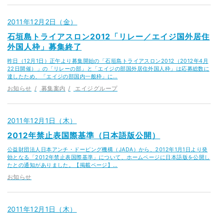
2011年12月2日（金）
石垣島トライアスロン2012「リレー／エイジ国外居住
外国人枠」募集終了
昨日（12月1日）正午より募集開始の「石垣島トライアスロン2012（2012年4月
22日開催）」の「リレーの部」と「エイジの部国外居住外国人枠」は応募総数に
達したため、「エイジの部国内一般枠」に…
お知らせ
募集案内
エイジグループ
2011年12月1日（木）
2012年禁止表国際基準（日本語版公開）
公益財団法人日本アンチ・ドーピング機構（JADA）から、2012年1月1日より発
効となる「2012年禁止表国際基準」について、ホームページに日本語版を公開し
たとの通知がありました。【掲載ページ】…
お知らせ
2011年12月1日（木）