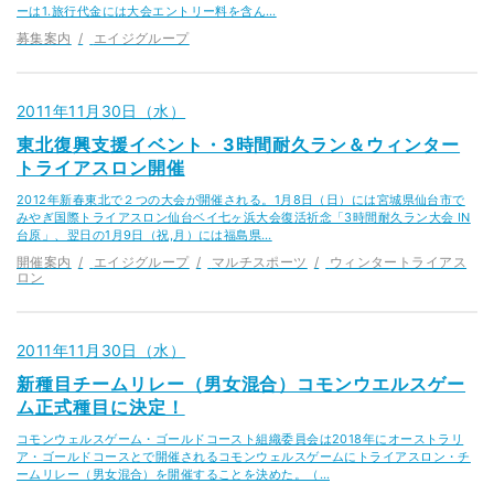
ーは1.旅行代金には大会エントリー料を含ん…
募集案内
エイジグループ
2011年11月30日（水）
東北復興支援イベント・3時間耐久ラン＆ウィンター
トライアスロン開催
2012年新春東北で２つの大会が開催される。1月8日（日）には宮城県仙台市で
みやぎ国際トライアスロン仙台ベイ七ヶ浜大会復活祈念「3時間耐久ラン大会 IN
台原」、翌日の1月9日（祝,月）には福島県…
開催案内
エイジグループ
マルチスポーツ
ウィンタートライアス
ロン
2011年11月30日（水）
新種目チームリレー（男女混合）コモンウエルスゲー
ム正式種目に決定！
コモンウェルスゲーム・ゴールドコースト組織委員会は2018年にオーストラリ
ア・ゴールドコースとで開催されるコモンウェルスゲームにトライアスロン・チ
ームリレー（男女混合）を開催することを決めた。（…