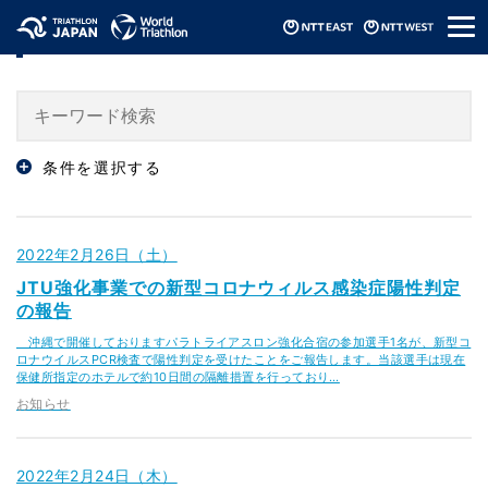
メ
「お知らせ」のニュース
ニ
ュ
ー
条件を選択する
2022年2月26日（土）
JTU強化事業での新型コロナウィルス感染症陽性判定
の報告
沖縄で開催しておりますパラトライアスロン強化合宿の参加選手1名が、新型コ
ロナウイルスPCR検査で陽性判定を受けたことをご報告します。当該選手は現在
保健所指定のホテルで約10日間の隔離措置を行っており…
お知らせ
2022年2月24日（木）