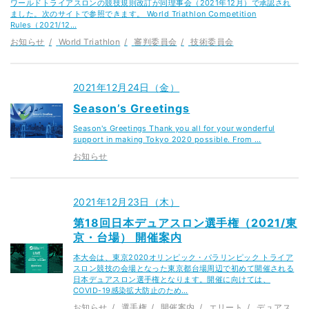
ワールドトライアスロンの競技規則改訂が同理事会（2021年12月）で承認され
ました。次のサイトで参照できます。 World Triathlon Competition
Rules（2021/12…
お知らせ
World Triathlon
審判委員会
技術委員会
2021年12月24日（金）
Season’s Greetings
Season's Greetings Thank you all for your wonderful
support in making Tokyo 2020 possible. From …
お知らせ
2021年12月23日（木）
第18回日本デュアスロン選手権（2021/東
京・台場） 開催案内
本大会は、東京2020オリンピック・パラリンピック トライア
スロン競技の会場となった東京都台場周辺で初めて開催される
日本デュアスロン選手権となります。開催に向けては、
COVID-19感染拡大防止のため…
お知らせ
選手権
開催案内
エリート
デュアス