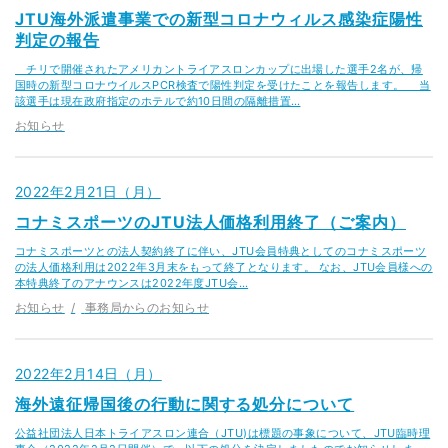
JTU海外派遣事業での新型コロナウィルス感染症陽性
判定の報告
チリで開催されたアメリカントライアスロンカップに出場した選手2名が、帰
国時の新型コロナウイルスPCR検査で陽性判定を受けたことを報告します。 当
該選手は現在政府指定のホテルで約10日間の隔離措置…
お知らせ
2022年2月21日（月）
コナミスポーツのJTU法人価格利用終了（ご案内）
コナミスポーツとの法人契約終了に伴い、JTU会員特典としてのコナミスポーツ
の法人価格利用は2022年3月末をもって終了となります。 なお、JTU会員様への
本特典終了のアナウンスは2022年度JTU会…
お知らせ
事務局からのお知らせ
2022年2月14日（月）
海外遠征帰国後の行動に関する処分について
公益社団法人日本トライアスロン連合（JTU)は標題の事象について、JTU臨時理