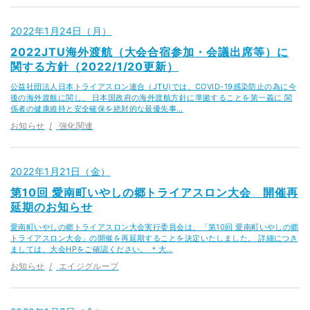
2022年1月24日（月）
2022JTU海外渡航（大会合宿参加・会議出席等）に
関する方針（2022/1/20更新）
公益社団法人日本トライアスロン連合（JTU)では、COVID-19感染防止の為に今
後の海外渡航に関し、 日本国政府の海外渡航方針に準拠することを第一義に 関
係者の健康維持と安全確保を絶対的な最優先事…
お知らせ
強化関連
2022年1月21日（金）
第10回 愛南町いやしの郷トライアスロン大会 開催再
延期のお知らせ
愛南町いやしの郷トライアスロン大会実行委員会は、「第10回 愛南町いやしの郷
トライアスロン大会」の開催を再延期することを決定いたしました。 詳細につき
ましては、大会HPをご確認ください。 ＊大…
お知らせ
エイジグループ