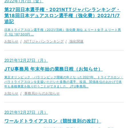
2022年1月7日（金）
第27回日本選手権・2021NTTジャパンランキング・
第18回日本デュアスロン選手権（強化費）2022/1/7
追記
日本トライアスロン選手権（2021/宮崎）強化費 順位 エリート女子 エリート男
子 1位 187,500円 …
お知らせ
NTTジャパンランキング
強化関連
2021年12月27日（月）
JTU事務局 年末年始の業務日程（お知らせ）
東京オリンピック・パラリンピック開催の年となった2021年。トライアスロン・
パラトライアスロンを支援いただいた多数の選手、役員、関係各位のおかげで本
年も各種事業を執り行うことができました。JTU事務局…
お知らせ
事務局からのお知らせ
2021年12月27日（月）
ワールドトライアスロン（競技規則の改訂）