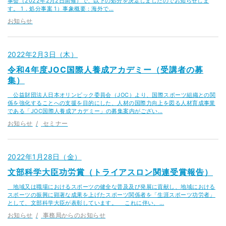
事会（2022年2月2日開催）で、以下の処分を決定しましたのでお知らせしま
す。 1．処分事案 1）事象概要：海外で…
お知らせ
2022年2月3日（木）
令和4年度JOC国際人養成アカデミー（受講者の募
集）
公益財団法人日本オリンピック委員会（JOC）より、国際スポーツ組織との関
係を強化することへの支援を目的にした、人材の国際力向上を図る人材育成事業
である「JOC国際人養成アカデミー」の募集案内がござい…
お知らせ
セミナー
2022年1月28日（金）
文部科学大臣功労賞（トライアスロン関連受賞報告）
地域又は職場におけるスポーツの健全な普及及び発展に貢献し、地域における
スポーツの振興に顕著な成果を上げたスポーツ関係者を「生涯スポーツ功労者」
として、文部科学大臣が表彰しています。 これに伴い、…
お知らせ
事務局からのお知らせ