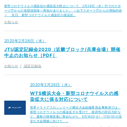
新型コロナウイルス感染症の感染拡大防止について、2月26日（水）付でのスポ
ーツ庁からの各競技団体へ周知がありました。 ＜以下スポーツ庁からの周知内容
＞ 先日、新型コロナウイルス感染症の感染拡…
お知らせ
2020年2月26日（水）
JTU認定記録会2020（近畿ブロック/兵庫会場）開催
中止のお知らせ［PDF］
お知らせ
認定記録会
2020年2月26日（水）
WTS横浜大会・新型コロナウイルスの感
染拡大に係る対応について
世界トライアスロンシリーズ横浜大会組織委員会事務局では、
新型コロナウイルスの感染拡大を受けて、政府等の対応方針な
ど、最新の情報収集に努めながら、5月16日(土)・17日(日)の安
全な大会開催に向けて、…