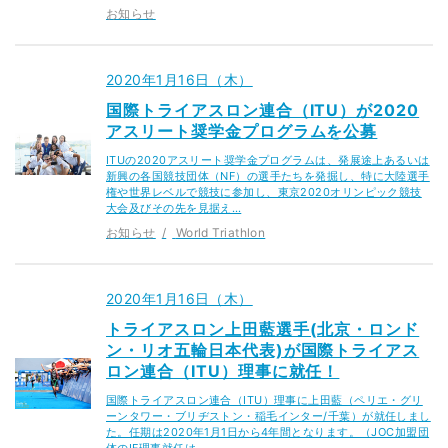
お知らせ
2020年1月16日（木）
国際トライアスロン連合（ITU）が2020
アスリート奨学金プログラムを公募
ITUの2020アスリート奨学金プログラムは、発展途上あるいは
新興の各国競技団体（NF）の選手たちを発掘し、特に大陸選手
権や世界レベルで競技に参加し、東京2020オリンピック競技
大会及びその先を見据え…
お知らせ
World Triathlon
2020年1月16日（木）
トライアスロン上田藍選手(北京・ロンド
ン・リオ五輪日本代表)が国際トライアス
ロン連合（ITU）理事に就任！
国際トライアスロン連合（ITU）理事に上田藍（ペリエ・グリ
ーンタワー・ブリヂストン・稲毛インター/千葉）が就任しまし
た。任期は2020年1月1日から4年間となります。（JOC加盟団
体のIF理事就任は、…