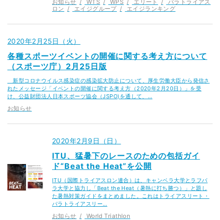
お知らせ
WTS
WPS
エリート
パラトライアス
ロン
エイジグループ
エイジランキング
2020年2月25日（火）
各種スポーツイベントの開催に関する考え方について
（スポーツ庁）2月25日版
新型コロナウイルス感染症の感染拡大防止について、厚生労働大臣から発信さ
れたメッセージ「イベントの開催に関する考え方（2020年2月20日）」を受
け、公益財団法人日本スポーツ協会（JSPO)を通して、…
お知らせ
2020年2月9日（日）
ITU、猛暑下のレースのための包括ガイ
ド“Beat the Heat”を公開
ITU（国際トライアスロン連合）は、キャンベラ大学とラフバ
ラ大学と協力し「Beat the Heat（暑熱に打ち勝つ）」と題し
た暑熱対策ガイドをまとめました。これはトライアスリート・
パラトライアスリー…
お知らせ
World Triathlon