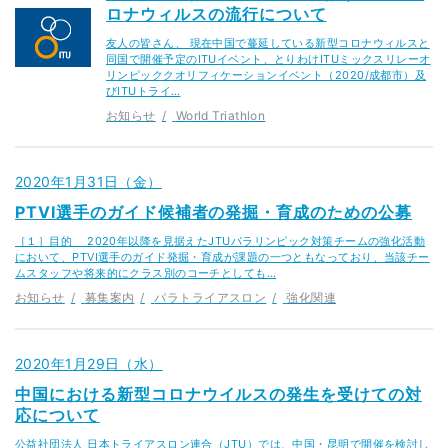
ロナウィルスの流行について
友人の皆さん、 現在中国で蔓延している新型コロナウィルスと
同国で開催予定のITUイベント、とりわけITUミックスリレーオ
リンピッククオリフィケーションイベント（2020/成都市）及
びITUトライ…
お知らせ
World Triathlon
2020年1月31日（金）
PTVI選手のガイド候補者の発掘・育成のための公募
［１］目的 2020年以降を見据えたJTUパラリンピック対策チームの強化活動
において、PTVI選手のガイド発掘・育成が課題の一つともなっており、当該チー
ムスタッフや将来的にクラス別のコーチとしても…
お知らせ
募集案内
パラトライアスロン
強化関連
2020年1月29日（水）
中国における新型コロナウイルスの発生を受けての対
応について
公益社団法人 日本トライアスロン連合（JTU）では、中国・昆明で開催を検討し