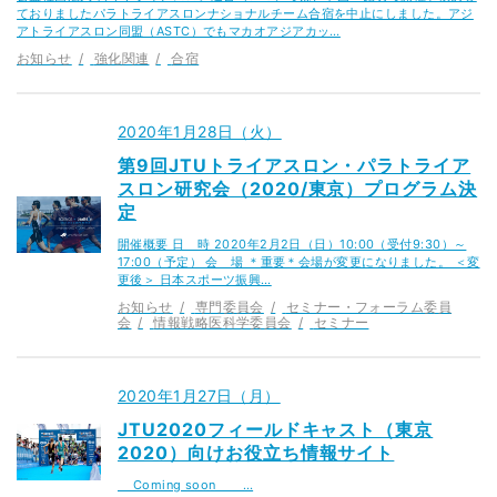
ておりましたパラトライアスロンナショナルチーム合宿を中止にしました。アジ
アトライアスロン同盟（ASTC）でもマカオアジアカッ…
お知らせ
強化関連
合宿
2020年1月28日（火）
第9回JTUトライアスロン・パラトライア
スロン研究会（2020/東京）プログラム決
定
開催概要 日 時 2020年2月2日（日）10:00（受付9:30）～
17:00（予定） 会 場 ＊重要＊会場が変更になりました。 ＜変
更後＞ 日本スポーツ振興…
お知らせ
専門委員会
セミナー・フォーラム委員
会
情報戦略医科学委員会
セミナー
2020年1月27日（月）
JTU2020フィールドキャスト（東京
2020）向けお役立ち情報サイト
Coming soon …